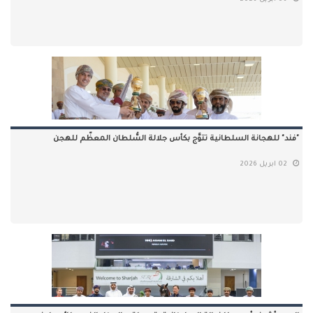
"فند" للهجانة السلطانية تتوَّج بكأس جلالة السُّلطان المعظّم للهجن
02 ابريل 2026