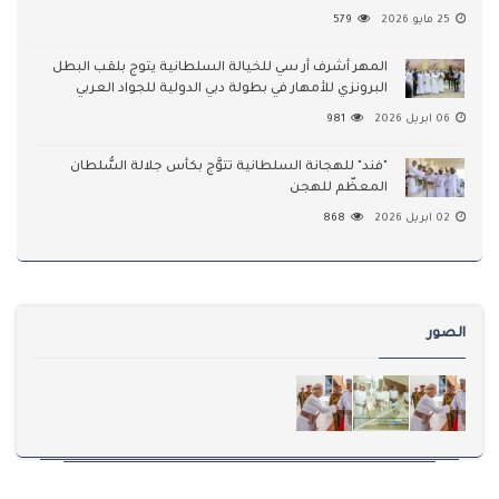
25 مايو 2026
579
المهر أشرف أر سي للخيالة السلطانية يتوج بلقب البطل
البرونزي للأمهار في بطولة دبي الدولية للجواد العربي
06 ابريل 2026
981
"فند" للهجانة السلطانية تتوَّج بكأس جلالة السُّلطان
المعظّم للهجن
02 ابريل 2026
868
الصور