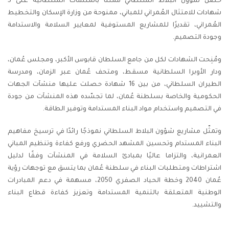
حصل شؤون البلاط السلطاني مُمثلًا بالمنشآت السلطانية على 5
شهادات للامتثال العُمراني للمباني، ممنوحة من وزارة الإسكان والتخطيط
العُمراني، تقديرًا للمشاريع المستوفية لمعايير السلامة والاستدامة
وجودة التصميم.
ومُنِحت الشهادات لكل من جامع السلطان قابوس الأكبر، ومجلس عُمان،
ودار الأوبرا السلطانية مسقط، ومتحف عُمان عبر الزمان، ومدرسة
الطيران السلطاني، من بين 16 شهادة حصلت عليها منشآت الجهات
الحكومية والخاصة بسلطنة عُمان، لما تجسّده هذه المنشآت من جودة
في التصميم واستخدام مواد البناء المستدامة وتوفير الطاقة.
وتمثّل مشاريع شؤون البلاط السلطاني نموذجًا رائدًا في ترسيخ مفاهيم
البناء المستدام وتحسين المشهد الحضري ورفع كفاءة وتنظيم المباني
العمرانية، والتزاما عاليًا بمبادئ السلامة في المنشآت وفقًا لدليل
اشتراطات ومتطلبات البناء في سلطنة عُمان بما يتسق مع توجهات رؤية
عُمان 2040 وخطة الحياد الصفري 2050، مسهمة في دعم المبادرات
الوطنية المتعلقة بالتنمية المستدامة وتعزيز كفاءة قطاع البناء
والتشييد.