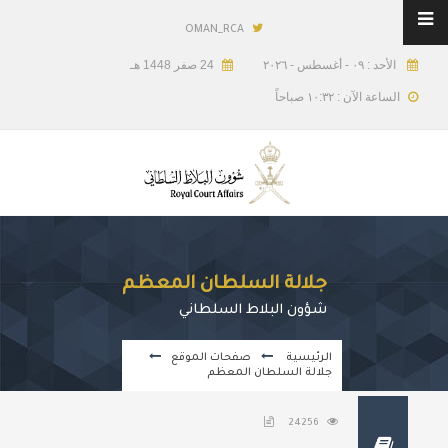
OMAN_RCA
الأحد : ٠٩ - أغسطس - ٢٠٢٦
24 صفر 1448 هـ
الساعة الآن : ١٠:٣٢ صباحاً
جلالة السلطان المعظم
شؤون البلاط السلطاني
الرئيسية
صفحات الموقع
جلالة السلطان المعظم
24256