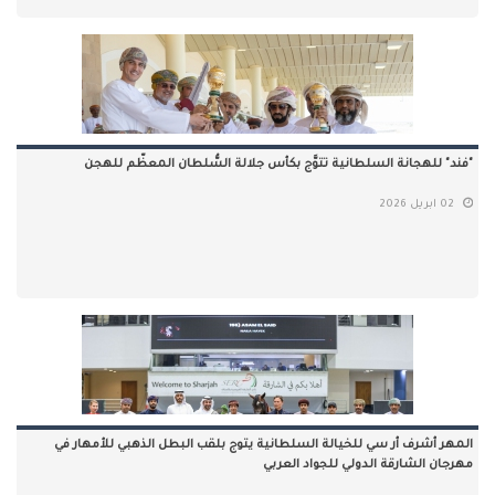
"فند" للهجانة السلطانية تتوَّج بكأس جلالة السُّلطان المعظّم للهجن
02 ابريل 2026
المهر أشرف أر سي للخيالة السلطانية يتوج بلقب البطل الذهبي للأمهار في
مهرجان الشارقة الدولي للجواد العربي