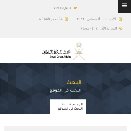
OMAN_RCA
الأحد : ٠٩ - أغسطس - ٢٠٢٦
24 صفر 1448 هـ
الساعة الآن : ٠٤:٠٤ مساءً
البحث
البحث في الموقع
الرئيسية
البحث في الموقع