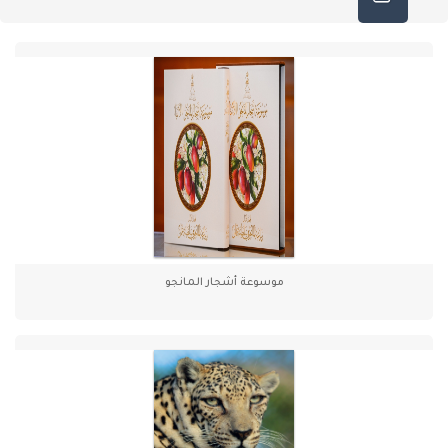
مكت
موسوعة أشجار المانجو